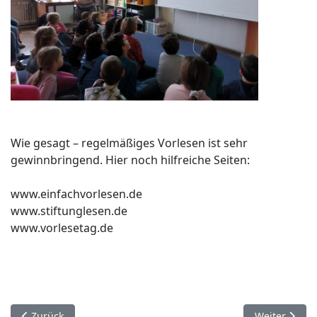
Wie gesagt – regelmäßiges Vorlesen ist sehr
gewinnbringend. Hier noch hilfreiche Seiten:
www.einfachvorlesen.de
www.stiftunglesen.de
www.vorlesetag.de
Vorheriger Beitrag: Weihnachtsfeier für Ehrenamtliche
Nächster Beit
Zurück
Weiter