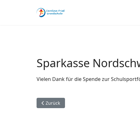
Sparkasse Nordsc
Vielen Dank für die Spende zur Schulsport
Vorheriger Beitrag: Ortsverkehrswacht
Zurück